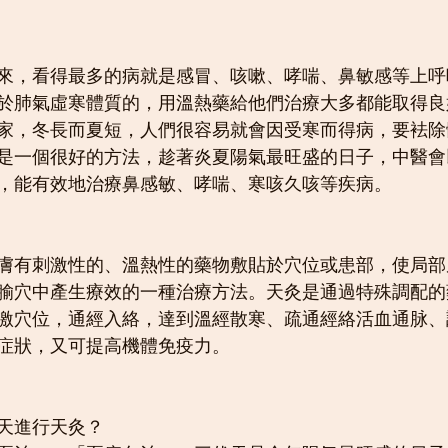
來，看得最多的病就是感冒、咳嗽、哮喘、鼻敏感等上呼
於肺氣虛寒體質的，用溫熱藥給他們治療大多都能取得良
家，冬長而夏短，人們很容易就會因受寒而得病，要袪除
是一個很好的方法，趁著炎夏陽氣最旺盛的日子，中醫會
，能有效地治療鼻感敏、哮喘、寒咳久咳等疾病。
膚有刺激性的、溫熱性的藥物敷貼於穴位或患部，使局部
腧穴中產生療效的一種治療方法。天灸是通過特殊調配的
激穴位，通經入絡，達到溫經散寒、疏通經絡活血通脉、
症狀，又可提高機體免疫力。
天進行天灸？ 