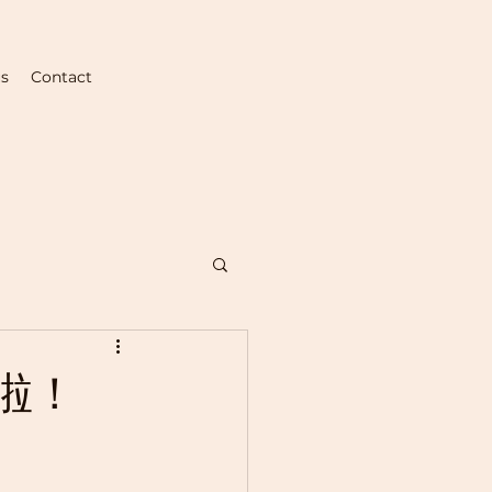
us
Contact
啦！