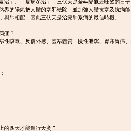
夏治」、「夏病冬治」，三伏天是全年陽氣最旺盛的日子
然界的陽氣把人體的寒邪袪除，並加強人體抗寒及抗病能
，與肺相配，因此三伏天是治療肺系病的最佳時機。
病症？
寒性咳嗽、反覆外感、虛寒體質、慢性泄瀉、胃寒胃痛、
期：
上的四天才能進行天灸？