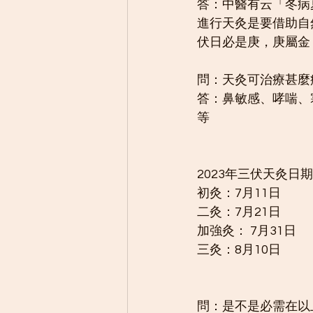
答：中醫有云「冬病
進行天灸是要借助自
伏日必是庚，庚屬金
問：天灸可治療甚麼
答：鼻敏感、哮喘、
等
2023年三伏天灸日
初灸：7月11日
二灸：7月21日
加強灸： 7月31日
三灸：8月10日
問：是不是必需在以