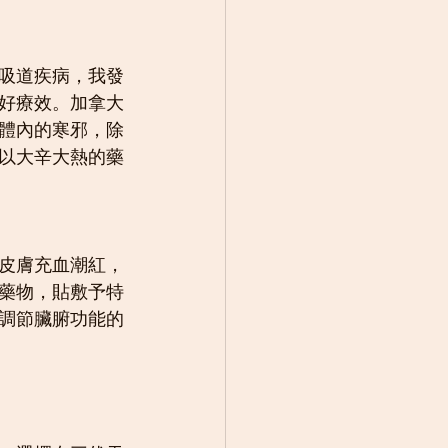
吸道疾病，我發
好療效。加拿大
體內的寒邪，除
以大辛大熱的藥
皮膚充血潮紅，
藥物，貼敷予特
調節臟腑功能的