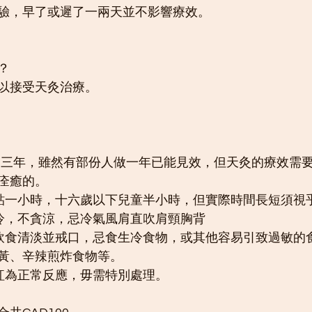
驗，早了或遲了一兩天並不影響療效。
？
以接受天灸治療。
療程為三年，雖然有部份人做一年已能見效，但天灸的療效需
痊癒的。
敷貼一小時，十六歲以下兒童半小時，但實際時間長短須視
生冷，不貪涼，忌冷氣風肩直吹肩頸胸背
應飲食清淡並戒口，忌食生冷食物，或其他容易引致過敏的
黃、辛辣煎炸食物等。
發紅為正常反應，毋需特別處理。