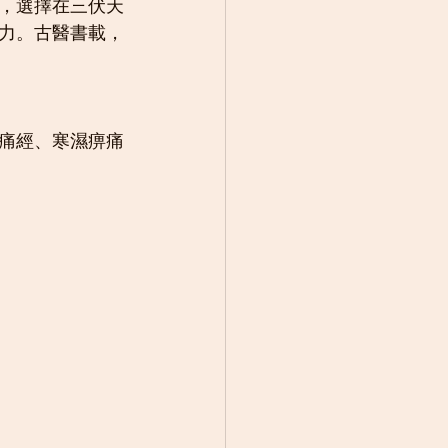
，選擇在三伏天
力。古醫書載，
痛經、寒濕痹痛