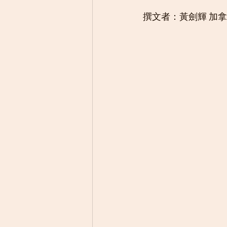
撰文者：黃劍輝 加