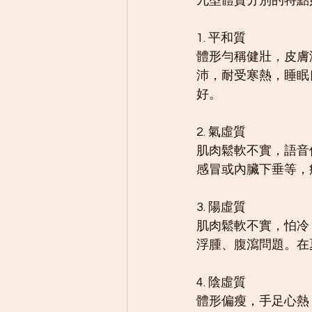
九型體質分別的特點
1. 平和質	
體形勻稱健壯，皮膚
沛，耐受寒熱，睡眠
好。
2. 氣虛質	
肌肉鬆軟不實，語音
感冒或內臟下垂等，
3. 陽虛質	
肌肉鬆軟不實，怕冷
浮腫、腹瀉問題。在
4. 陰虛質	
體形偏瘦，手足心熱