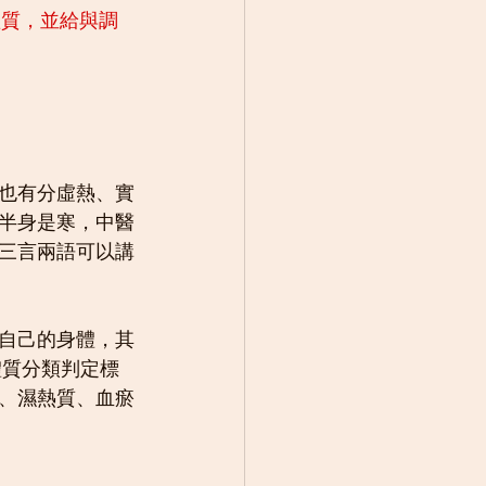
體質，並給與調
也有分虛熱、實
半身是寒，中醫
三言兩語可以講
自己的身體，其
體質分類判定標
、濕熱質、血瘀