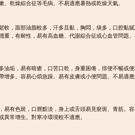
嗽、乾燥綜合征等毛病。不易適應暑熱或乾燥天氣。
鬆軟，面部油脂較多，汗多且黏，胸悶，痰多，口腔黏膩
穩重，有耐性，易有高血糖、代謝綜合征或心血管問題。
多油垢，易有暗瘡，口苦口乾，身重困倦，排便不暢或便
帶增多。容易心煩急躁。易有皮膚或小便問題。不易適應
，易有色斑，口唇黯淡，身上或舌頭易見瘀斑、青筋。容
或異常增生。對寒冷環境較不適應。