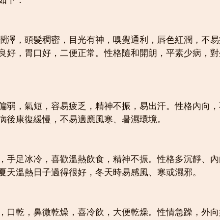
如下：
潤澤，頭髮稠密，目光有神，嗅覺通利，唇色紅潤，不易
良好，胃口好，二便正常。性格隨和開朗，平素少病，對
偏弱，氣短，容易疲乏，精神不振，易出汗。性格內向，
病後康復緩慢，不易適應風寒、暑濕環境。
，手足冰冷，喜歡溫熱飲食，精神不振。性格多沉靜、內
夏天溫熱日子過得很好，冬天時易感風、寒或濕邪。
，口乾，鼻微乾燥，喜冷飲，大便乾燥。性情急躁，外向