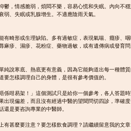
抑鬱，情感脆弱，煩悶不樂，容易心慌和失眠。內向不穩
衰弱、失眠或乳腺增生。不適應陰雨天氣。
能有畸形或生理缺陷。多有過敏症，表現氣喘、癮疹、咽
蕁麻疹、濕疹、花粉症、藥物過敏，或有遺傳病或發育問
單純說寒底、熱底更有意義，因為它能夠道出每一種體質
道要怎樣調理自己的身體，是很有參考價值的。
唔係咁易架！」這個測試只是給你一個參考，各人答題時
果出現偏差，而且沒有經過中醫的望聞問切四診，準確度
話還是要咨詢專業的中醫師。
上有甚麼要注意？要怎樣飲食調理？請繼續留意我的文章