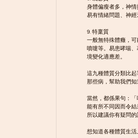
身體偏瘦者多，神情
易有情緒問題、神經
9. 特稟質	
一般無特殊體癥，可
噴嚏等。易患哮喘、
境變化適應差。
這九種體質分類比起
那些病，幫助我們知
當然，都係果句：「
能有所不同因而令結
所以建議你有疑問的
想知道各種體質生活