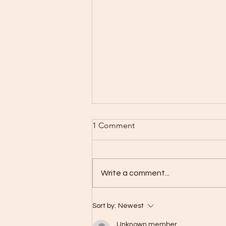
1 Comment
Write a comment...
2026年「三伏天灸」接受預約
Sort by:
Newest
啦！
Unknown member