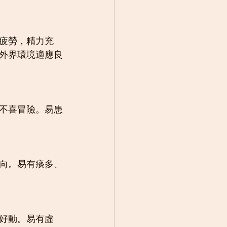
疲勞，精力充
外界環境適應良
不喜冒險。易患
向。易有痰多、
好動。易有虛