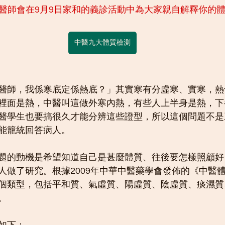
，黃醫師會在9月9日家和的義診活動中為大家親自解釋你的
中醫九大體質檢測
醫師，我係寒底定係熱底？」其實寒有分虛寒、實寒，熱
裡面是熱，中醫叫這做外寒內熱，有些人上半身是熱，下
醫學生也要搞很久才能分辨這些證型，所以這個問題不是
能籠統回答病人。
題的動機是希望知道自己是甚麼體質、往後要怎樣照顧好
人做了研究。根據2009年中華中醫藥學會發佈的《中醫
個類型，包括平和質、氣虛質、陽虛質、陰虛質、痰濕質
。