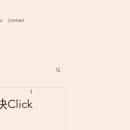
us
Contact
lick