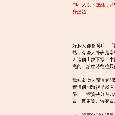
Click入以下連結
身建議。
好多人都會問我：「
熱，有些人外表是寒
叫這個上熱下寒，中
完的，診症時往往只
我知道病人問這個問
實這個問題很早就有
準》，體質共分為九
質、氣鬱質、特稟質