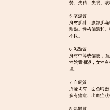
勞、失精、失眠、咳
5. 痰濕質	
身材肥胖，腹部肥滿
甜點。性格偏溫和、
不良。
6. 濕熱質	
身材中等或偏瘦，面
性陰囊潮濕，女性白
境。
7. 血瘀質	
胖瘦均有，面色晦黯
多有痛症、出血症狀
8. 氣鬱質	