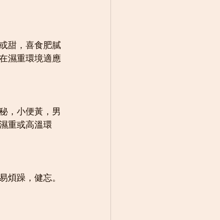
或甜，喜食肥膩
在濕重環境適應
秘，小便黃，男
濕重或高溫環
易煩躁，健忘。