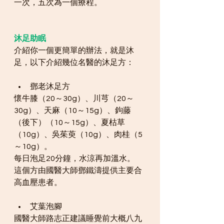
一次，五次為一個療程。
沐足助眠
介紹你一個更簡單的辦法，就是沐
足，以下介紹幾位名醫的沐足方：
鄧老沐足方
懷牛膝（20～30g）、川芎（20～
30g）、天麻（10～15g）、鉤藤
（後下）（10～15g）、夏枯草
（10g）、吳茱萸（10g）、肉桂（5
～10g）。
每日泡足20分鐘，水涼再加溫水。
這個方由國醫大師鄧鐵濤提供主要合
高血壓患者。
艾葉泡腳
國醫大師路志正建議睡覺前大概八九