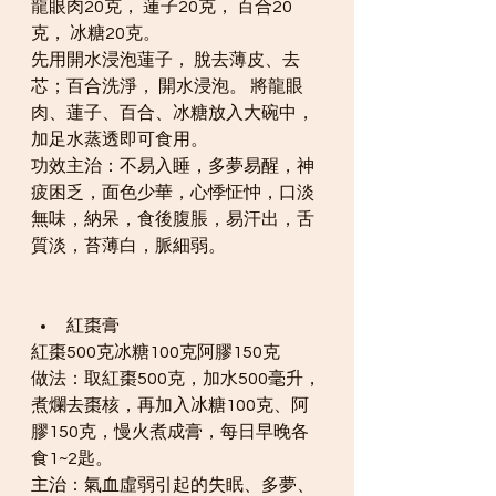
龍眼肉20克， 蓮子20克， 百合20
克， 冰糖20克。
先用開水浸泡蓮子， 脫去薄皮、去
芯；百合洗淨， 開水浸泡。 將龍眼
肉、蓮子、百合、冰糖放入大碗中，
加足水蒸透即可食用。 
功效主治：不易入睡，多夢易醒，神
疲困乏，面色少華，心悸怔忡，口淡
無味，納呆，食後腹脹，易汗出，舌
質淡，苔薄白，脈細弱。
紅棗膏
紅棗500克冰糖100克阿膠150克
做法：取紅棗500克，加水500毫升，
煮爛去棗核，再加入冰糖100克、阿
膠150克，慢火煮成膏，每日早晚各
食1~2匙。
主治：氣血虛弱引起的失眠、多夢、