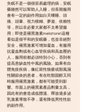
失眠不是一個很容易處理的病，安眠
藥雖然可以幫助人入睡，但長期服用
會有一定的副作用如白天嗜睡、頭
痛、頭暈、視力模糊、夢遊、依賴性
等，所以非必要大家都不太希望服
用；即使是褪黑激素melatonin這種
看似是很平和的安眠藥，也並非絕對
安全，褪黑激素可增加凝血，有服用
抗凝血劑或有心血管疾病和高血壓的
人，服用前都必須特別小心，否則有
提高患缺血性中風的風險。如果有自
體免疫疾病，像紅斑性狼瘡或類風濕
性關節炎的患者，有在吃類固醇又同
時服用褪黑激素，都有可能受到影
響。市面上的褪黑素產品劑量太高，
因此有的會造成低體溫、釋放過多泌
乳激素導致不孕，還有降低男性性欲
的副作用。