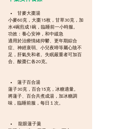
甘麥大棗湯
小麥60克，大棗15枚，甘草30克，加
水4碗煎成1碗，臨睡前一小時服。
功效：養心安神，和中緩急
適用於治療情緒抑鬱、更年期綜合
症、神經衰弱、小兒夜啼等屬心陰不
足，肝氣失和者。失眠嚴重者可加百
合、酸棗仁各20克。
蓮子百合湯
蓮子30克，百合15克，冰糖適量。
將蓮子、百合共煮成湯，加冰糖調
味，臨睡前服，每日１次。
 龍眼蓮子羹