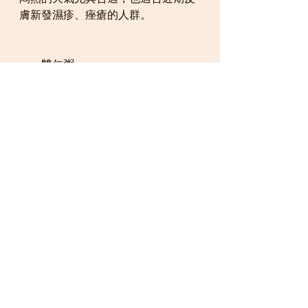
膚新發濕疹、痤瘡的人群。
雙仁粥
酸棗仁、柏子仁各10克， 紅棗5枚， 
粳米100克。
做法：將酸棗仁、柏子仁、紅棗去雜
質、洗淨， 放入砂鍋內， 加水煎煮20
分鐘， 去渣取汁， 同洗淨的粳米煮
粥， 粥熟後調入紅糖稍煮即可。 空腹
溫熱食用， 每日1-2次。
功效主治：酸棗仁、柏子仁都有養心
安神的作用，建議晚上服用效果較
佳。
除了這些中醫方法外，再送你一些生
活小貼士：