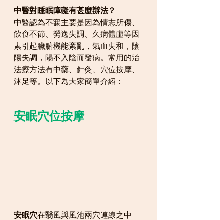
中醫對睡眠障礙有甚麼辦法？
中醫認為不寐主要是因為情志所傷、
飲食不節、勞逸失調、久病體虛等因
素引起臟腑機能紊亂，氣血失和，陰
陽失調，陽不入陰而發病。常用的治
法療方法有中藥、針灸、穴位按摩、
沐足等。以下為大家簡單介紹：
安眠穴位按摩
安眠穴
在翳風與風池兩穴連線之中