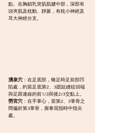
點。在胸鎖乳突肌肌腱中部，深部有
頭夾肌及枕動、靜脈，有枕小神經及
耳大神經分支。
湧泉穴
：在足底部，蜷足時足前部凹
陷處，約當足底第2、3蹠趾縫紋頭端
與足跟連線的前1/3與後2/3交點上。
勞宮穴
：在手掌心，當第2、3掌骨之
間偏於第3掌骨，握拳屈指時中指尖
處。