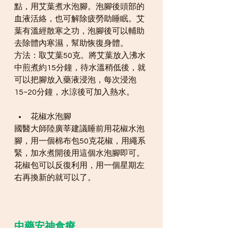
點，用艾葉煮水泡腳。泡腳後頭部的
血液活絡，也可解除疲勞助睡眠。艾
葉有溫經散寒之功，泡腳後可以輔助
去除體內寒濕，幫助恢復身體。
方法：取艾葉50克。將艾葉放入沸水
中煎煮約15分鐘，待水溫稍低後，就
可以把腳放入藥液浸泡，每次浸泡
15~20分鐘，水涼後可加入熱水。
花椒水泡腳
國醫大師陸廣莘建議睡前用花椒水泡
腳，用一個棉布包50克花椒，用繩系
緊，加水煮開後用這個水泡腳即可。
花椒包可以反復利用，用一個星期左
右再換新的就可以了。
中藥安神食療