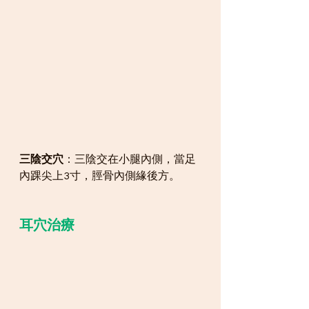
三陰交穴
：三陰交在小腿內側，當足
內踝尖上3寸，脛骨內側緣後方。
耳穴治療