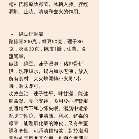
精神恍惚療效顯著。冰糖入肺、脾經
潤肺、止咳、清痰和去火的作用。
綠豆排骨湯
豬排骨300克，綠豆50克，蓮子80
克，芡實30克，陳皮1瓣，生薑、食
鹽適量。
做法：綠豆、蓮子浸泡；豬排骨斬
段，洗淨焯水。鍋內加水煮沸，放入
所有食材，大火燒開轉小火煲1小
時，調味即可。
功效主治：蓮子性平、味甘澀，能健
脾益腎、養心安神，多用於心脾腎虛
的遺精帶下和心悸失眠。湯膳中還搭
配味甘性涼、能清熱、利水、解毒的
綠豆，能理氣化痰的陳皮，又有生薑
調和寒性，可謂清補相兼，對於潮濕
悶熱的天氣尤其合適，也適合近期皮