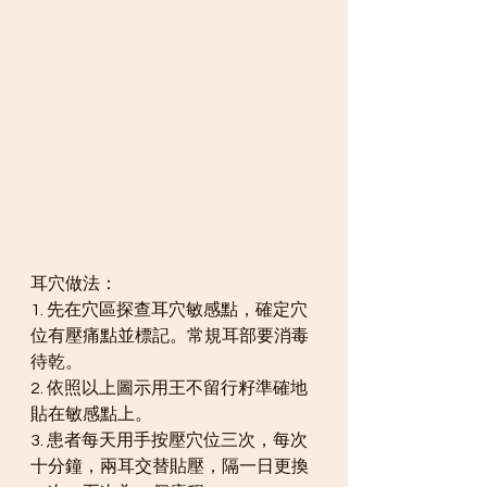
耳穴做法：
1. 先在穴區探查耳穴敏感點，確定穴
位有壓痛點並標記。常規耳部要消毒
待乾。
2. 依照以上圖示用王不留行籽準確地
貼在敏感點上。
3. 患者每天用手按壓穴位三次，每次
十分鐘，兩耳交替貼壓，隔一日更換