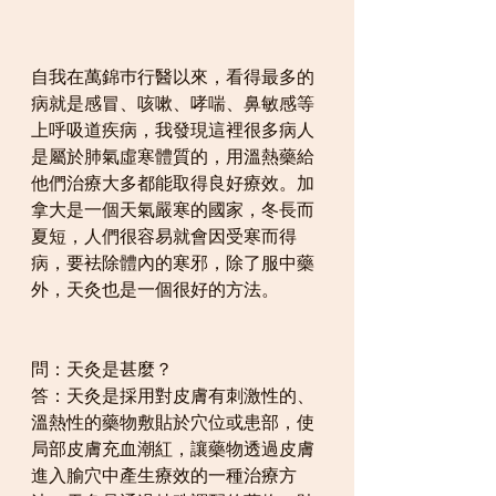
自我在萬錦巿行醫以來，看得最多的
病就是感冒、咳嗽、哮喘、鼻敏感等
上呼吸道疾病，我發現這裡很多病人
是屬於肺氣虛寒體質的，用溫熱藥給
他們治療大多都能取得良好療效。加
拿大是一個天氣嚴寒的國家，冬長而
夏短，人們很容易就會因受寒而得
病，要袪除體內的寒邪，除了服中藥
外，天灸也是一個很好的方法。
問：天灸是甚麼？
答：天灸是採用對皮膚有刺激性的、
溫熱性的藥物敷貼於穴位或患部，使
局部皮膚充血潮紅，讓藥物透過皮膚
進入腧穴中產生療效的一種治療方