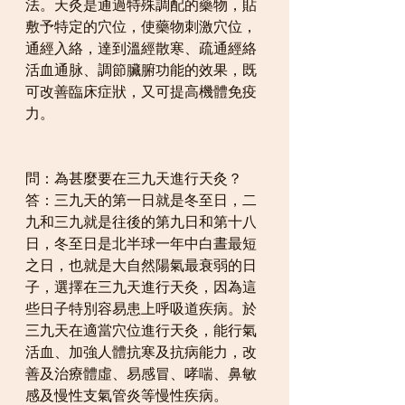
法。天灸是通過特殊調配的藥物，貼
敷予特定的穴位，使藥物刺激穴位，
通經入絡，達到溫經散寒、疏通經絡
活血通脉、調節臟腑功能的效果，既
可改善臨床症狀，又可提高機體免疫
力。
問：為甚麼要在三九天進行天灸？ 
答：三九天的第一日就是冬至日，二
九和三九就是往後的第九日和第十八
日，冬至日是北半球一年中白晝最短
之日，也就是大自然陽氣最衰弱的日
子，選擇在三九天進行天灸，因為這
些日子特別容易患上呼吸道疾病。於
三九天在適當穴位進行天灸，能行氣
活血、加強人體抗寒及抗病能力，改
善及治療體虛、易感冒、哮喘、鼻敏
感及慢性支氣管炎等慢性疾病。