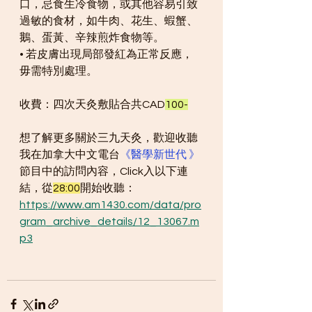
口，忌食生冷食物，或其他容易引致
過敏的食材，如牛肉、花生、蝦蟹、
鵝、蛋黃、辛辣煎炸食物等。
• 若皮膚出現局部發紅為正常反應，
毋需特別處理。
收費：四次天灸敷貼合共CAD
100-
想了解更多關於三九天灸，歡迎收聽
我在加拿大中文電台
《醫學新世代 》
節目中的訪問內容，Click入以下連
結，從
28:00
開始收聽：
https://www.am1430.com/data/pro
gram_archive_details/12_13067.m
p3