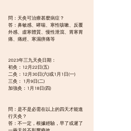
問：天灸可治療甚麼病症？
答：鼻敏感、哮喘、寒性咳嗽、反覆
外感、虛寒體質、慢性泄瀉、胃寒胃
痛、痛經、寒濕痹痛等
2023年三九天灸日期：
初灸：12月22日(五)
二灸：12月30日(六)或1月1日(一)
三灸： 1月9日(二)
加強灸：1月18日(四)
問：是不是必需在以上的四天才能進
行天灸？
答：不一定，根據經驗，早了或遲了
一兩天並不影響療效。