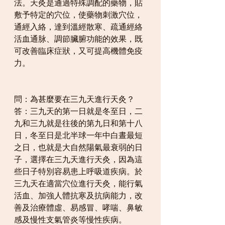
法。天灸是通過特殊調配的藥物，貼
敷予特定的穴位，使藥物刺激穴位，
通經入絡，達到溫經散寒、疏通經絡
活血通脉、調節臟腑功能的效果，既
可改善臨床症狀，又可提高機體免疫
力。
問：為甚麼要在三九天進行天灸？ 
答：三九天的第一日就是冬至日，二
九和三九就是往後的第九日和第十八
日，冬至日是北半球一年中白晝最短
之日，也就是大自然陽氣最衰弱的日
子，選擇在三九天進行天灸，因為這
些日子特別容易患上呼吸道疾病。於
三九天在適當穴位進行天灸，能行氣
活血、加強人體抗寒及抗病能力，改
善及治療體虛、易感冒、哮喘、鼻敏
感及慢性支氣管炎等慢性疾病。