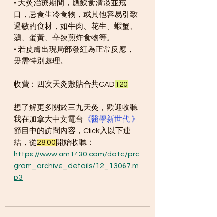
• 天灸治療期間，應飲食清淡並戒
口，忌食生冷食物，或其他容易引致
過敏的食材，如牛肉、花生、蝦蟹、
鵝、蛋黃、辛辣煎炸食物等。
• 若皮膚出現局部發紅為正常反應，
毋需特別處理。
收費：四次天灸敷貼合共CAD
120
想了解更多關於三九天灸，歡迎收聽
我在加拿大中文電台
《醫學新世代 》
節目中的訪問內容，Click入以下連
結，從
28:00
開始收聽：
https://www.am1430.com/data/pro
gram_archive_details/12_13067.m
p3