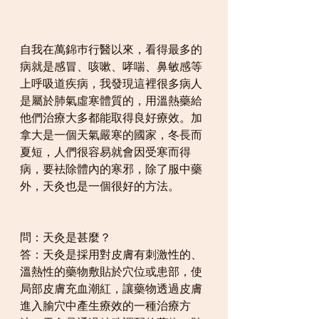
自我在萬錦巿行醫以來，看得最多的
病就是感冒、咳嗽、哮喘、鼻敏感等
上呼吸道疾病，我發現這裡很多病人
是屬於肺氣虛寒體質的，用溫熱藥給
他們治療大多都能取得良好療效。加
拿大是一個天氣嚴寒的國家，冬長而
夏短，人們很容易就會因受寒而得
病，要袪除體內的寒邪，除了服中藥
外，天灸也是一個很好的方法。
問：天灸是甚麼？
答：天灸是採用對皮膚有刺激性的、
溫熱性的藥物敷貼於穴位或患部，使
局部皮膚充血潮紅，讓藥物透過皮膚
進入腧穴中產生療效的一種治療方