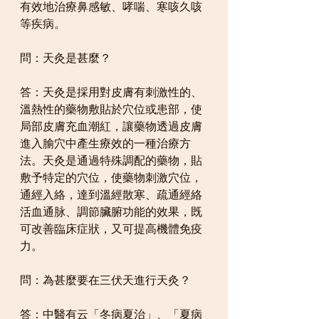
有效地治療鼻感敏、哮喘、寒咳久咳
等疾病。
問：天灸是甚麼？
答：天灸是採用對皮膚有刺激性的、
溫熱性的藥物敷貼於穴位或患部，使
局部皮膚充血潮紅，讓藥物透過皮膚
進入腧穴中產生療效的一種治療方
法。天灸是通過特殊調配的藥物，貼
敷予特定的穴位，使藥物刺激穴位，
通經入絡，達到溫經散寒、疏通經絡
活血通脉、調節臟腑功能的效果，既
可改善臨床症狀，又可提高機體免疫
力。
問：為甚麼要在三伏天進行天灸？ 
答：中醫有云「冬病夏治」、「夏病