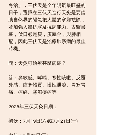
冬治」，三伏天是全年陽氣最旺盛的
日子，選擇在三伏天進行天灸是要借
助自然界的陽氣把人體的寒邪袪除，
並加強人體抗寒及抗病能力。古醫書
載，伏日必是庚，庚屬金，與肺相
配，因此三伏天是治療肺系病的最佳
時機。
問：天灸可治療甚麼病症？
答：鼻敏感、哮喘、寒性咳嗽、反覆
外感、虛寒體質、慢性泄瀉、胃寒胃
痛、痛經、寒濕痹痛等
2025年三伏天灸日期：
初伏：7月19日(六)或7月21日(一)