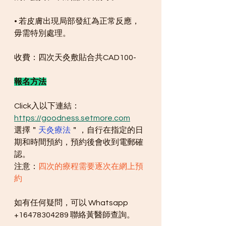
• 若皮膚出現局部發紅為正常反應，
毋需特別處理。
收費：四次天灸敷貼合共CAD100-
報名方法
Click入以下連結：
https://goodness.setmore.com
選擇＂
天灸療法
＂，自行在指定的日
期和時間預約，預約後會收到電郵確
認。
注意：
四次的療程需要逐次在網上預
約
如有任何疑問，可以 Whatsapp 
+16478304289 聯絡黃醫師查詢。